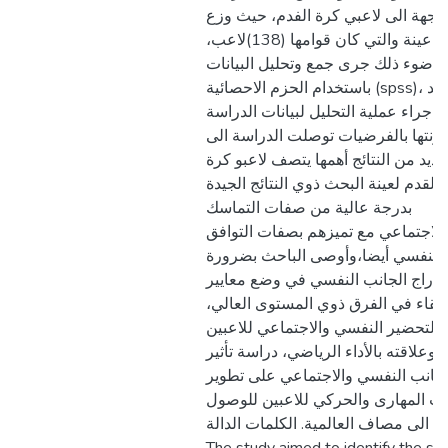
وجهة الى لاعبي كرة الفدم، حيث وزع
على عينة والتي كان قوامها (138)لاعب،
 ضوء ذلك جرى جمع وتحليل البيانات
باستخدام الحزم الاحصائية (spss)، وبعد
اجراء عملية التحليل لبيانات الدراسة
رنتها بالفرضيات توصلت الدراسة الى
عديد من النتائج أهمها يتصف لاعبو كرة
القدم لعينة البحث ذوي النتائج الجيدة
بدرجة عالية من صفات التماسك
الاجتماعي مع تميزهم بصفات التوافق
النفسي أيضا،وأوصى الباحث بضرورة
إدراج الجانب النفسي في وضع معايير
لانتقاء في الفرق ذوي المستوى العالي
التحضير النفسي والاجتماعي للاعبين
وعلاقته بالأداء الرياضي، دراسة تأثير
لجانب النفسي والاجتماعي على تطوير
نب المهارى والحركي للاعبين للوصول
هم الى مصاف العالمية. الكلمات الدالة