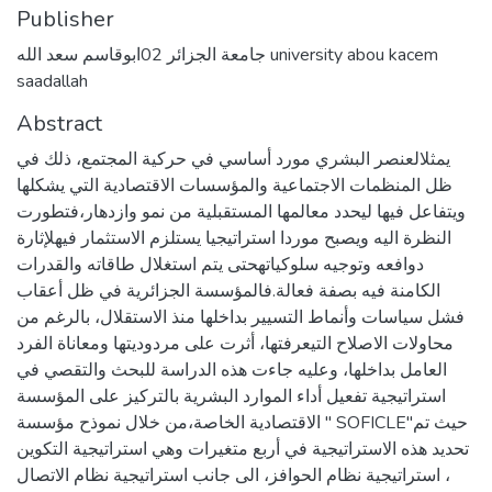
Publisher
جامعة الجزائر 02ابوقاسم سعد الله university abou kacem
saadallah
Abstract
يمثلالعنصر البشري مورد أساسي في حركية المجتمع، ذلك في
ظل المنظمات الاجتماعية والمؤسسات الاقتصادية التي يشكلها
ويتفاعل فيها ليحدد معالمها المستقبلية من نمو وازدهار،فتطورت
النظرة اليه ويصبح موردا استراتيجيا يستلزم الاستثمار فيهلإثارة
دوافعه وتوجيه سلوكياتهحتى يتم استغلال طاقاته والقدرات
الكامنة فيه بصفة فعالة.فالمؤسسة الجزائرية في ظل أعقاب
فشل سياسات وأنماط التسيير بداخلها منذ الاستقلال، بالرغم من
محاولات الاصلاح التيعرفتها، أثرت على مردوديتها ومعاناة الفرد
العامل بداخلها، وعليه جاءت هذه الدراسة للبحث والتقصي في
استراتيجية تفعيل أداء الموارد البشرية بالتركيز على المؤسسة
الاقتصادية الخاصة،من خلال نموذح مؤسسة " SOFICLE"حيث تم
تحديد هذه الاستراتيجية في أربع متغيرات وهي استراتيجية التكوين
، استراتيجية نظام الحوافز، الى جانب استراتيجية نظام الاتصال