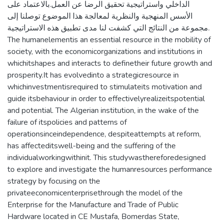
الداخلي واستراتيجية تحقيق الرضا عن العمل.بالاعتماد على
الأسس المنهجية والنظرية لمعالجة هذا الموضوع توصلنا إلى
مجموعة من النتائج التي كشفت لنا مدى تطبيق هذه الاستراتيجية.
The humanelementis an essential resource in the mobility of
society, with the economicorganizations and institutions in
whichitshapes and interacts to definetheir future growth and
prosperity.It has evolvedinto a strategicresource in
whichinvestmentisrequired to stimulateits motivation and
guide itsbehaviour in order to effectivelyrealizeitspotential
and potential. The Algerian institution, in the wake of the
failure of itspolicies and patterns of
operationsinceindependence, despiteattempts at reform,
has affecteditswell-being and the suffering of the
individualworkingwithinit. This studywasthereforedesigned
to explore and investigate the humanresources performance
strategy by focusing on the
privateeconomicenterprisethrough the model of the
Enterprise for the Manufacture and Trade of Public
Hardware located in CE Mustafa, Bomerdas State,