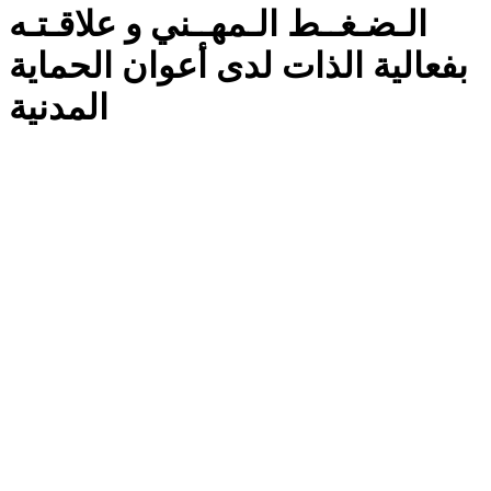
الـضـغــط الـمهــني و علاقـتـه
بفعالية الذات لدى أعوان الحماية
المدنية