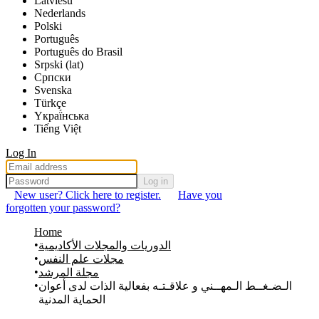
Latviešu
Nederlands
Polski
Português
Português do Brasil
Srpski (lat)
Српски
Svenska
Türkçe
Yкраї́нська
Tiếng Việt
Log In
Log in
New user? Click here to register.
Have you
forgotten your password?
Home
الدوريات والمجلات الأكاديمية
مجلات علم النفس
مجلة المرشد
الـضـغــط الـمهــني و علاقـتـه بفعالية الذات لدى أعوان
الحماية المدنية