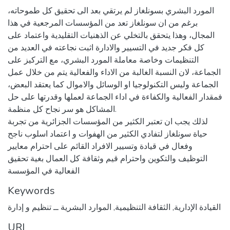
المورد البشري بسونلغاز لم يرتقي بعد الى تحقيق كل طموحاته،
برغم من ان سونلغاز تعد من المؤسسات المرجعية في هذا
المجال، وهذا يتحقق بالتخلي عن الذهنيات التقليدية واعتماد على
كل فكر جديد في التسيير والادارة اثبت نجاعته في العديد من
التنظيمات وخاصة معاملة المورد البشري، مع التركيز على
الجماعة، لان النسبة الغالبة من الاداء والفعالية يتم من خلال عمل
الجماعة وليس التكنولوجيا او الوسائل والاموال كما يعتقد البعض،
فمقدار الفعالية والكفاءة في اداء الجماعة لعملها وقدرتها على حل
المشاكل هو سر نجاح كل منظمة.
لذلك يجب ان تعتبر الكثير من المؤسسات الجزائرية من تجربة
حياة سونلغاز لتفادي الكثير من الهفوات و اعتماد اسلوب ناجح
وفعال في قيادة وتسيير الافراد القائم على احترام معايير
التوظيف والتكوين واحترام قيم وثقافة كل العمال بغية تحقيق
الفعالية في المؤسسة
Keywords
القيادة الإدارية
,
الثقافة التنظيمية
,
الموارد البشرية ــ تنظيم و إدارة
URI