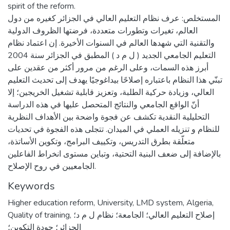
spirit of the reform.
المستخلص: عرف نظام التعليم العالي في الجزائر كغيره من دول
العالم، تغيرات وتطورات متعددة، فرضتها الظروف الدولية
والتقنية التي شهدها العالم في السنوات الأخيرة. إن اعتماد نظام
التعليم الجامعي الجديد ( ل م د ) المطبق في الجزائر سنة 2004
أبرز هذه السمات، وعلى الرغم من مرور أكثر من عقدين على
تبنّي هذا النظام باعتباره إصلاحًا بيداغوجيًا يهدف إلى تحديث التعليم
العالي، وزيادة حركية الطلبة، وتعزيز قابلية تشغيل الخريجين؛ إلا
أنّ الواقع الجامعي والنتائج المتحصل عليها في هذه الدراسة
التحليلية النقدية تكشف عن فجوة واضحة بين الأهداف النظرية
للنظام و تنزيله العملي في الميدان. تتجلى هذه الفجوة في تحديات
متعلّقة بطرق التدريس، وتكييف البرامج، وتكوين الأساتذة،
بالإضافة إلى ضعف البنية التحتية، وتباين مستوى انخراط الفاعلين
الجامعيين في روح الإصلاح.
Keywords
Higher education reform
,
University
,
LMD system
,
Algeria
,
Quality of training
,
إصلاح التعليم العالي؛ الجامعة؛ نظام ل م د؛
الجزائر؛ جودة التكوين؛