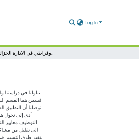
Log In
واقع التنظيم البيروقراطي في الادارة الجزائرية
تناولنا في دراستنا و
قسمن هما القسم النظر
توصلنا أن التطبيق ا
أدى إلى تحول هذ
التوظيف معايير الترق
الى تقليل من مشاك
تغير طرق التسيير في الإدارة الجزائرية ،وإنما تغير ذهنيات الموظف والفرد الجزائري.