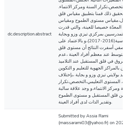
 المتغيرات التالية: الجنس،المستوى
،التخصص،تكرار السنة ومركز الانتماء.
لتحقيق ذلك قمنا بتطبيق مقياس قلق
قبل،مقياس مستوى الطموح ومقياس
ات المعدّة خصيصا للعينة، والتي قدرت
(302) متمدرسيين بمركزي تيزي وزو وبجاية
dc.description.abstract
للسنة الدراسية(2016-2017)،و بالاعتماد على
لوصفي أسفرت النتائج أن مستوى قلق
متوسط عند معظم أفراد العينة ،عدم
فروق في قلق المستقبل عند التلاميذ
ن بالمراكز الجهوية للتعليم و التكوين
عد بولايتي تيزي وزو و بجاية ،بإختلاف
س، المستوى التعليمي،التخصص،تكرار
نة ومركز الانتماء،و وجد علاقة سالبة
بين قلق المستقبل و مستوى الطموح
وتقدير الذات لدى أفراد العينة.
Submitted by Assia Rami
(maissarami03@yahoo.fr) on 202