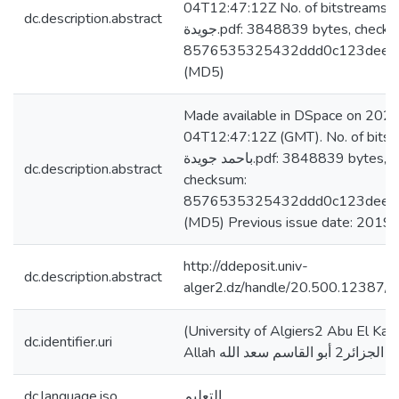
04T12:47:12Z No. of bitstreams: باحمد
dc.description.abstract
جويدة.pdf: 3848839 bytes, checksum:
8576535325432ddd0c123dee3
(MD5)
Made available in DSpace on 202
04T12:47:12Z (GMT). No. of bitst
باحمد جويدة.pdf: 3848839 bytes,
dc.description.abstract
checksum:
8576535325432ddd0c123dee3
(MD5) Previous issue date: 2019
http://ddeposit.univ-
dc.description.abstract
alger2.dz/handle/20.500.12387/
(University of Algiers2 Abu El Ka
dc.identifier.uri
لجزائر2 أبو القاسم سعد الله
التعليم
dc.language.iso