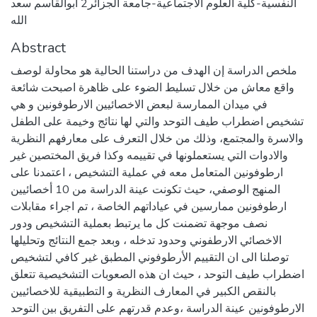
النفسية-كلية العلوم الاجتماعية-جامعة الجزائر2 أبوالقاسم سعد
الله
Abstract
ملخص الدراسة إن الهدف من دراستنا الحالية هو محاولة لوصف
واقع معاش من خلال تسليط الضوء على ظاهرة اصبحت شائعة
في ميدان الممارسة لبعض الاخصائيين الارطوفونين و هي
تشخيص اضطراب طيف التوحد والتي لها نتائج وخيمة على الطفل
والاسرة والمجتمع، وذلك من خلال التعرف على معارفهم النظرية
والادوات التي يستعملونها في تقييمه وكذا فريق المختصين غير
ارطوفونين المتعامل معه في عملية التشخيص ، اعتمدنا على
المنهج الوصفي، حيث تكونت عينة الدراسة من 10 أخصائيين
ارطوفونين ممارسين في عياداتهم الخاصة ، تم اجراء مقابلات
نصف موجهة تضمنت كل ما يرتبط بعملية التشخيص ودور
الاخصائي الارطفوني وحدود تدخله ، وبعد جمع النتائج وتحليلها
توصلنا الى ان التقييم الأرطوفوني المطبق غير كافي لتشخيص
اضطراب طيف التوحد ، حيث ان هذه الصعوبات التشخيصية تتعلق
بالنقص الكبير في المعارف النظرية و التطبيقية للاخصائيين
الارطوفونين عينة الدراسة ،وعدم قدرتهم على التفريق بين التوحد