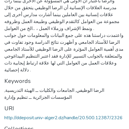
والرضا باعتبار أنّ الأولى هي المسؤولة عن الأخرى بينما رأت
مدرسة العلاقات الإنسانية أن الرضا الوظيفي يتحقق من خلال
علاقات إنسانية بين العاملين بينما أشارت مدارس أخرى إلى
مجموعة من العوامل كالتقدم الوظيفي وطبيعة العمل وظروفه
ونمط الإشراف وزملاء العمل ، ...الخ من العوامل .
واعتمدت دراستنا هذه على جمع البيانات والمعلومات حول جوانب
الرضا للأستاذ الجامعي و أظهرت نتائج الدراسة وجود تفاوت في
مدى أهمية العوامل المؤثرة على الرضا الوظيفي للأستاذ الجامعي
والمتعلقة بالجوانب التسيير للإدارة فقد اعتبر التنظيم البيداغوجي
وعلاقات العمل من العوامل التي لها علاقة ارتباط إيجابية ذات
دلالة إحصائية .
Keywords
الرضا الوظيفي
,
الجامعات والكليات ــ الهيئة التدريسية
,
المؤسسات الجزائرية ــ تنظيم وإدارة
URI
http://ddeposit.univ-alger2.dz/handle/20.500.12387/2326
Collections